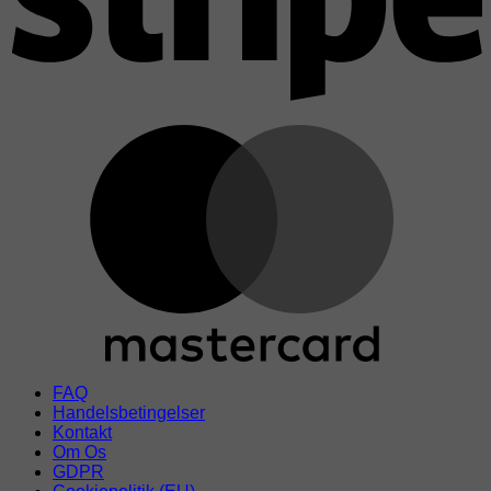
M
FAQ
Handelsbetingelser
Kontakt
Om Os
GDPR