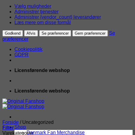
Vælg muligheder
Administrer tjenester
Administrer {vendor_count} leverandører
Læs mere om disse formål
Se
Godkend
Afvis
Se præferencer
Gem præferencer
præferencer
Cookiepolitik
GDPR
Fortsæt
Licensførende webshop
til
indhold
Licensførende webshop
Forside
/
Uncategorized
Shop
Filter
Danmark Fan Merchandise
Varekategorier