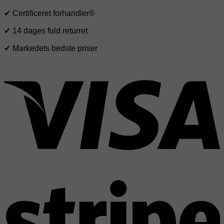
✔ Certificeret forhandler®
✔ 14 dages fuld returret
✔ Markedets bedste priser
V
S