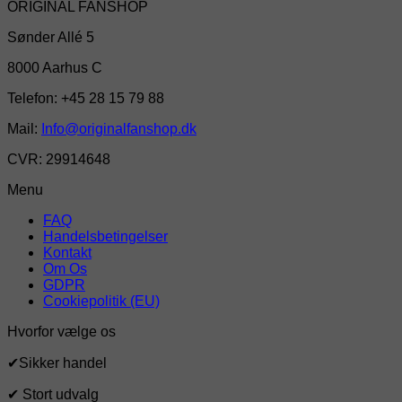
ORIGINAL FANSHOP
130,00 kr..
88,00 k
Sønder Allé 5
8000 Aarhus C
Telefon: +45 28 15 79 88
Mail:
Info@originalfanshop.dk
CVR: 29914648
Menu
FAQ
Handelsbetingelser
Kontakt
Om Os
GDPR
Cookiepolitik (EU)
Hvorfor vælge os
✔Sikker handel
✔ Stort udvalg