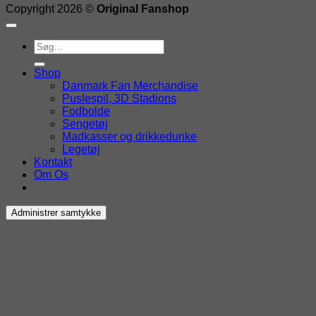
Copyright 2026 ©
Original Fanshop
Søg
efter:
Shop
Danmark Fan Merchandise
Puslespil, 3D Stadions
Fodbolde
Sengetøj
Madkasser og drikkedunke
Legetøj
Kontakt
Om Os
Administrer samtykke