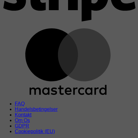
M
FAQ
Handelsbetingelser
Kontakt
Om Os
GDPR
Cookiepolitik (EU)