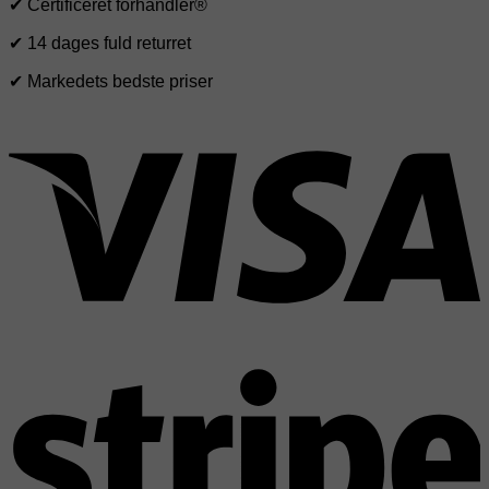
✔ Certificeret forhandler®
✔ 14 dages fuld returret
✔ Markedets bedste priser
V
S