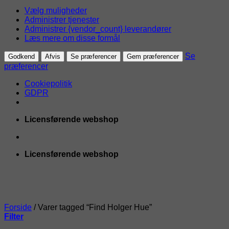
Vælg muligheder
Administrer tjenester
Administrer {vendor_count} leverandører
Læs mere om disse formål
Se
Godkend
Afvis
Se præferencer
Gem præferencer
præferencer
Cookiepolitik
GDPR
Fortsæt
Licensførende webshop
til
indhold
Licensførende webshop
Forside
/
Varer tagged “Find Holger Hue”
Filter