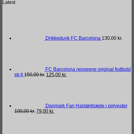
Latest
Drikkedunk FC Barcelona
130,00
kr.
FC Barcelona neoprene original fodbold
Den
Den
str.4
150,00
kr.
125,00
kr.
oprindelige
aktuelle
pris
pris
var:
er:
150,00 kr..
125,00 kr..
Danmark Fan Halstørklæde i polyester
Den
Den
100,00
kr.
79,00
kr.
oprindelige
aktuelle
pris
pris
var:
er:
100,00 kr..
79,00 kr..