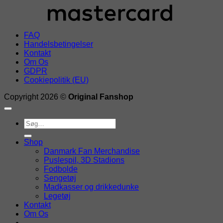
FAQ
Handelsbetingelser
Kontakt
Om Os
GDPR
Cookiepolitik (EU)
Copyright 2026 ©
Original Fanshop
Søg
efter:
Shop
Danmark Fan Merchandise
Puslespil, 3D Stadions
Fodbolde
Sengetøj
Madkasser og drikkedunke
Legetøj
Kontakt
Om Os