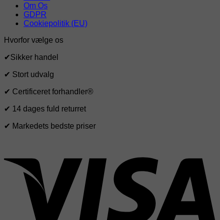
Om Os
GDPR
Cookiepolitik (EU)
Hvorfor vælge os
✔Sikker handel
✔ Stort udvalg
✔ Certificeret forhandler®
✔ 14 dages fuld returret
✔ Markedets bedste priser
V