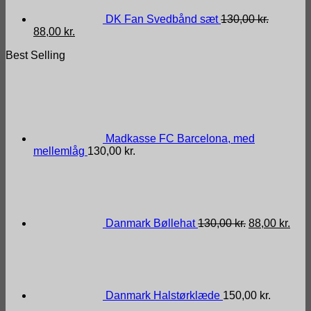
DK Fan Svedbånd sæt
130,00
kr.
Den
Den
88,00
kr.
oprindelige
aktuelle
Best Selling
pris
pris
var:
er:
130,00 kr..
88,00 kr..
Madkasse FC Barcelona, med
mellemlåg
130,00
kr.
Den
Den
oprindelige
aktu
pris
pris
var:
er:
130,00 kr..
88,0
Danmark Bøllehat
130,00
kr.
88,00
kr.
Danmark Halstørklæde
150,00
kr.