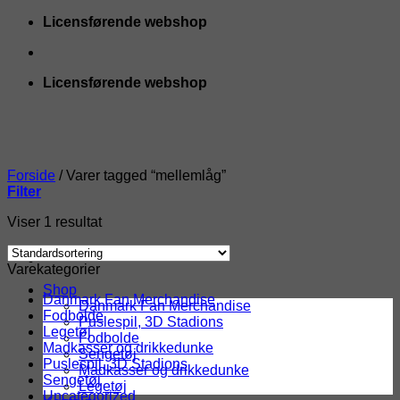
Fortsæt
Licensførende webshop
til
indhold
Licensførende webshop
Forside
/
Varer tagged “mellemlåg”
Filter
Viser 1 resultat
Varekategorier
Shop
Danmark Fan Merchandise
Danmark Fan Merchandise
Fodbolde
Puslespil, 3D Stadions
Legetøj
Fodbolde
Madkasser og drikkedunke
Sengetøj
Puslespil, 3D Stadions
Madkasser og drikkedunke
Sengetøj
Legetøj
Uncategorized