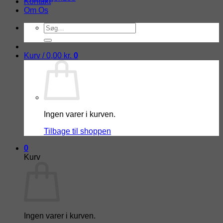
Kontakt
Om Os
Søg
efter:
Kurv /
0,00
kr.
0
Ingen varer i kurven.
Tilbage til shoppen
0
Kurv
Ingen varer i kurven.