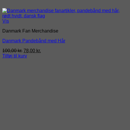
Vis
Danmark Fan Merchandise
Danmark Pandebånd med Hår
Den
Den
100,00
kr.
78,00
kr.
oprindelige
aktuelle
Tilføj til kurv
pris
pris
var:
er:
100,00 kr..
78,00 kr..