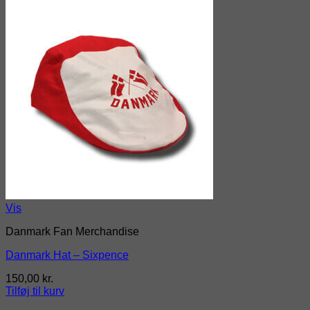
Vis
Danmark Fan Merchandise
Danmark Hat – Sixpence
150,00
kr.
Tilføj til kurv