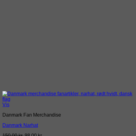
Vis
Danmark Fan Merchandise
Danmark Narhat
Den
Den
150,00
kr.
98,00
kr.