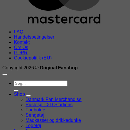
FAQ
Handelsbetingelser
Kontakt
Om Os
GDPR
Cookiepolitik (EU)
Copyright 2026 ©
Original Fanshop
Søg
efter:
Shop
Danmark Fan Merchandise
Puslespil, 3D Stadions
Fodbolde
Sengetøj
Madkasser og drikkedunke
Legetøj