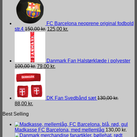
FC Barcelona neoprene original fodbold
Den
Den
str.4
150,00
kr.
125,00
kr.
oprindelige
aktuelle
pris
pris
var:
er:
150,00 kr..
125,00 kr..
Danmark Fan Halstørklæde i polyester
Den
Den
100,00
kr.
79,00
kr.
oprindelige
aktuelle
pris
pris
var:
er:
100,00 kr..
79,00 kr..
DK Fan Svedbånd sæt
130,00
kr.
Den
Den
88,00
kr.
oprindelige
aktuelle
Best Selling
pris
pris
var:
er:
130,00 kr..
88,00 kr..
Madkasse FC Barcelona, med mellemlåg
130,00
kr.