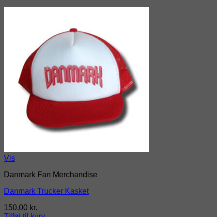
Vis
Danmark Fan Merchandise
Danmark Trucker Kasket
150,00
kr.
Tilføj til kurv