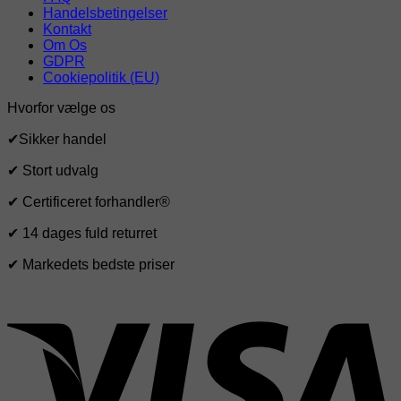
Handelsbetingelser
Kontakt
Om Os
GDPR
Cookiepolitik (EU)
Hvorfor vælge os
✔Sikker handel
✔ Stort udvalg
✔ Certificeret forhandler®
✔ 14 dages fuld returret
✔ Markedets bedste priser
V