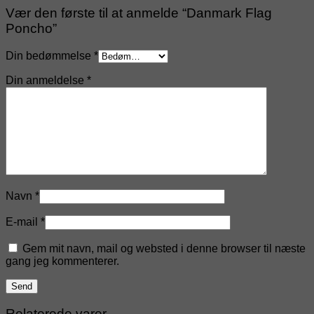
Vær den første til at anmelde “Danmark Flag
Poncho”
Din bedømmelse
*
Din anmeldelse
*
Navn
*
E-mail
*
Gem mit navn, mail og websted i denne browser til næste
gang jeg kommenterer.
Relaterede varer