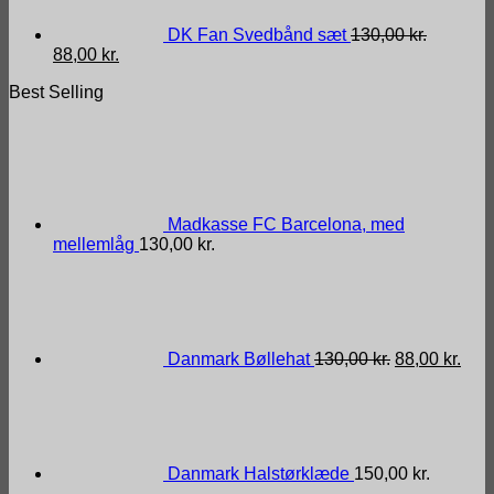
DK Fan Svedbånd sæt
130,00
kr.
Den
Den
88,00
kr.
oprindelige
aktuelle
Best Selling
pris
pris
var:
er:
130,00 kr..
88,00 kr..
Madkasse FC Barcelona, med
mellemlåg
130,00
kr.
Den
Den
oprindelige
aktu
pris
pris
var:
er:
130,00 kr..
88,0
Danmark Bøllehat
130,00
kr.
88,00
kr.
Danmark Halstørklæde
150,00
kr.