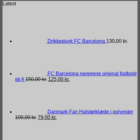
Latest
Drikkedunk FC Barcelona
130,00
kr.
FC Barcelona neoprene original fodbold
Den
Den
str.4
150,00
kr.
125,00
kr.
oprindelige
aktuelle
pris
pris
var:
er:
150,00 kr..
125,00 kr..
Danmark Fan Halstørklæde i polyester
Den
Den
100,00
kr.
79,00
kr.
oprindelige
aktuelle
pris
pris
var:
er:
100,00 kr..
79,00 kr..