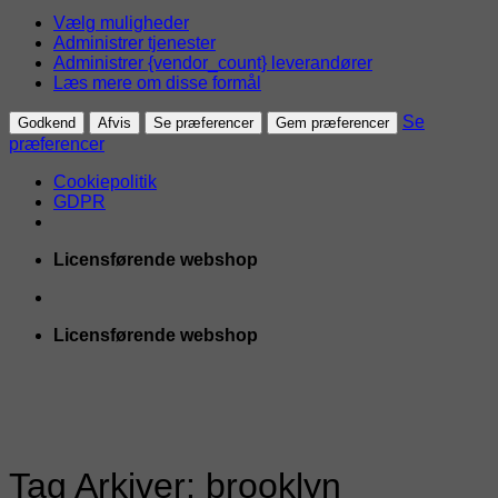
Vælg muligheder
Administrer tjenester
Administrer {vendor_count} leverandører
Læs mere om disse formål
Se
Godkend
Afvis
Se præferencer
Gem præferencer
præferencer
Cookiepolitik
GDPR
Fortsæt
Licensførende webshop
til
indhold
Licensførende webshop
Tag Arkiver:
brooklyn