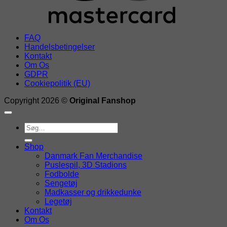
FAQ
Handelsbetingelser
Kontakt
Om Os
GDPR
Cookiepolitik (EU)
Copyright 2026 ©
Original Fanshop
Søg
efter:
Shop
Danmark Fan Merchandise
Puslespil, 3D Stadions
Fodbolde
Sengetøj
Madkasser og drikkedunke
Legetøj
Kontakt
Om Os