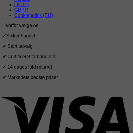
Om Os
GDPR
Cookiepolitik (EU)
Hvorfor vælge os
✔Sikker handel
✔ Stort udvalg
✔ Certificeret forhandler®
✔ 14 dages fuld returret
✔ Markedets bedste priser
V