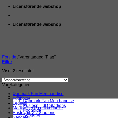
Fortsæt
Licensførende webshop
til
indhold
Licensførende webshop
Forside
/
Varer tagged “Flag”
Filter
Viser 2 resultater
Varekategorier
Danmark Fan Merchandise
Shop
Fodbolde
Danmark Fan Merchandise
Legetøj
Puslespil, 3D Stadions
Madkasser og drikkedunke
Fodbolde
Puslespil, 3D Stadions
Sengetøj
Sengetøj