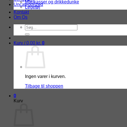
Madkasser og drikkedunke
Uncategorized
Legetøj
Kontakt
Om Os
Søg
efter:
Kurv /
0,00
kr.
0
Ingen varer i kurven.
Tilbage til shoppen
0
Kurv