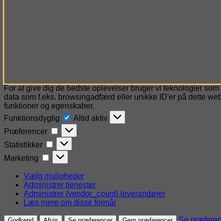
For at give dig de bedste oplevelser bruger vi teknologier som 
data som f.eks. browsingadfærd eller unikke ID'er på dette webs
funktioner og egenskaber.
Funktionsdygtig
Funktionsdygtig
Altid aktiv
Præferencer
Præferencer
Statistikker
Statistikker
Marketing
Marketing
Vælg muligheder
Administrer tjenester
Administrer {vendor_count} leverandører
Læs mere om disse formål
Se præfere
Godkend
Afvis
Se præferencer
Gem præferencer