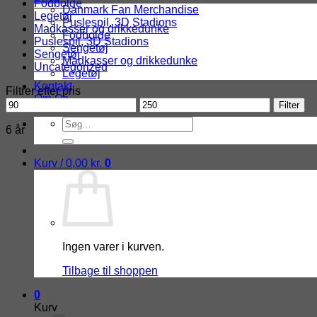
Fodbolde
Danmark Fan Merchandise
Legetøj
Puslespil, 3D Stadions
Madkasser og drikkedunke
Fodbolde
Puslespil, 3D Stadions
Sengetøj
Sengetøj
Madkasser og drikkedunke
Uncategorized
Legetøj
Kontakt
Filtrer efter pris
Om Os
Mindste
Højeste
Filter
pris
pris
Søg
6 år
efter:
Kurv /
0,00
kr.
0
Ingen varer i kurven.
Tilbage til shoppen
0
Kurv