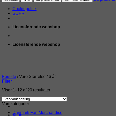
Cookiepolitik
GDPR
Fortsæt
Licensførende webshop
til
indhold
Licensførende webshop
Forside
/
Vare Størrelse
/
6 år
Filter
Viser 1–12 af 20 resultater
Varekategorier
Danmark Fan Merchandise
Shop